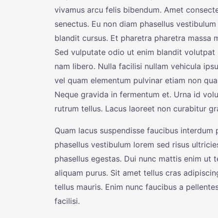
vivamus arcu felis bibendum. Amet consectetu
senectus. Eu non diam phasellus vestibulum
blandit cursus. Et pharetra pharetra massa 
Sed vulputate odio ut enim blandit volutpa
nam libero. Nulla facilisi nullam vehicula ip
vel quam elementum pulvinar etiam non quam.
Neque gravida in fermentum et. Urna id volut
rutrum tellus. Lacus laoreet non curabitur gr
Quam lacus suspendisse faucibus interdum po
phasellus vestibulum lorem sed risus ultricies
phasellus egestas. Dui nunc mattis enim ut te
aliquam purus. Sit amet tellus cras adipisci
tellus mauris. Enim nunc faucibus a pellente
facilisi.