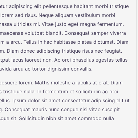
r adipiscing elit pellentesque habitant morbi tristique
 lorem sed risus. Neque aliquam vestibulum morbi
massa ultricies mi. Vitae justo eget magna fermentum.
t maecenas volutpat blandit. Consequat semper viverra
sum a arcu. Tellus in hac habitasse platea dictumst. Diam
 Diam donec adipiscing tristique risus nec feugiat.
pat lacus laoreet non. Ac orci phasellus egestas tellus
avida arcu ac tortor dignissim convallis.
suere lorem. Mattis molestie a iaculis at erat. Diam
 tristique nulla. In fermentum et sollicitudin ac orci
llus. Ipsum dolor sit amet consectetur adipiscing elit ut
ng. Consequat mauris nunc congue nisi vitae suscipit
sque sit. Sollicitudin nibh sit amet commodo nulla