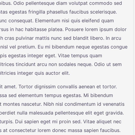
apibus. Odio pellentesque diam volutpat commodo sed
tas egestas fringilla phasellus faucibus scelerisque.
nunc consequat. Elementum nisi quis eleifend quam
cursus in hac habitasse platea. Posuere lorem ipsum dolor
bh cras pulvinar mattis nunc sed blandit libero. In arcu
nisl vel pretium. Eu mi bibendum neque egestas congue
rpis egestas integer eget. Vitae tempus quam
trices tincidunt arcu non sodales neque. Odio ut sem
ricies integer quis auctor elit.
t amet. Tortor dignissim convallis aenean et tortor.
 Massa sed elementum tempus egestas. Mi bibendum
t montes nascetur. Nibh nisl condimentum id venenatis
erdiet nulla malesuada pellentesque elit eget gravida.
turpis. Dui sapien eget mi proin sed. Vitae aliquet nec
uis at consectetur lorem donec massa sapien faucibus.