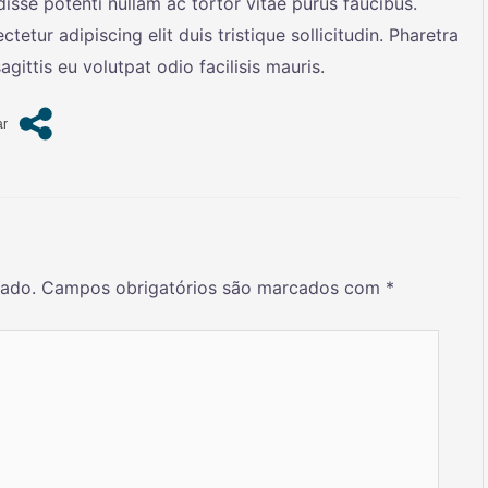
disse potenti nullam ac tortor vitae purus faucibus.
etur adipiscing elit duis tristique sollicitudin. Pharetra
gittis eu volutpat odio facilisis mauris.
cado.
Campos obrigatórios são marcados com
*