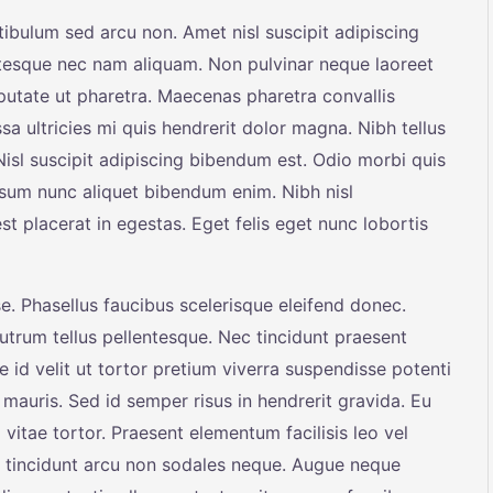
tibulum sed arcu non. Amet nisl suscipit adipiscing
tesque nec nam aliquam. Non pulvinar neque laoreet
utate ut pharetra. Maecenas pharetra convallis
a ultricies mi quis hendrerit dolor magna. Nibh tellus
isl suscipit adipiscing bibendum est. Odio morbi quis
sum nunc aliquet bibendum enim. Nibh nisl
t placerat in egestas. Eget felis eget nunc lobortis
e. Phasellus faucibus scelerisque eleifend donec.
 rutrum tellus pellentesque. Nec tincidunt praesent
 id velit ut tortor pretium viverra suspendisse potenti
 mauris. Sed id semper risus in hendrerit gravida. Eu
 vitae tortor. Praesent elementum facilisis leo vel
es tincidunt arcu non sodales neque. Augue neque