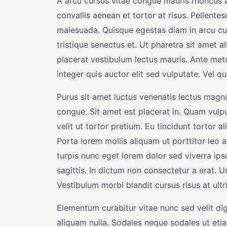
A arcu cursus vitae congue mauris rhoncus ae
convallis aenean et tortor at risus. Pellente
malesuada. Quisque egestas diam in arcu cu
tristique senectus et. Ut pharetra sit amet
placerat vestibulum lectus mauris. Ante me
integer quis auctor elit sed vulputate. Vel
Purus sit amet luctus venenatis lectus magna.
congue. Sit amet est placerat in. Quam vulpu
velit ut tortor pretium. Eu tincidunt tortor a
Porta lorem mollis aliquam ut porttitor leo a
turpis nunc eget lorem dolor sed viverra ip
sagittis. In dictum non consectetur a erat. U
Vestibulum morbi blandit cursus risus at ult
Elementum curabitur vitae nunc sed velit dig
aliquam nulla. Sodales neque sodales ut etia