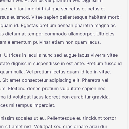
nean vel. At varius vel pharetra vel. Dignissim
sque habitant morbi tristique senectus et netus et
rsus euismod. Vitae sapien pellentesque habitant morbi
 aliquam id. Egestas pretium aenean pharetra magna ac
tus dictum at tempor commodo ullamcorper. Ultricies
 quam elementum pulvinar etiam non quam lacus.
 Ultrices in iaculis nunc sed augue lacus viverra vitae
tate dignissim suspendisse in est ante. Pretium fusce id
liquam nulla. Vel pretium lectus quam id leo in vitae.
. Sit amet consectetur adipiscing elit. Pharetra vel
sum. Eleifend donec pretium vulputate sapien nec
rna id volutpat lacus laoreet non curabitur gravida.
rices mi tempus imperdiet.
nissim sodales ut eu. Pellentesque eu tincidunt tortor
m sit amet nisl. Volutpat sed cras ornare arcu dui