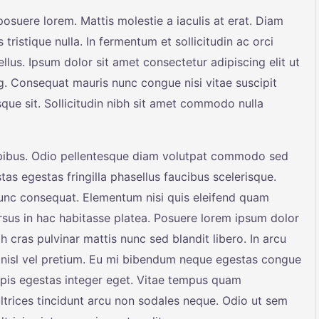
suere lorem. Mattis molestie a iaculis at erat. Diam
 tristique nulla. In fermentum et sollicitudin ac orci
llus. Ipsum dolor sit amet consectetur adipiscing elit ut
ng. Consequat mauris nunc congue nisi vitae suscipit
sque sit. Sollicitudin nibh sit amet commodo nulla
apibus. Odio pellentesque diam volutpat commodo sed
tas egestas fringilla phasellus faucibus scelerisque.
nunc consequat. Elementum nisi quis eleifend quam
cursus in hac habitasse platea. Posuere lorem ipsum dolor
bh cras pulvinar mattis nunc sed blandit libero. In arcu
nisl vel pretium. Eu mi bibendum neque egestas congue
rpis egestas integer eget. Vitae tempus quam
trices tincidunt arcu non sodales neque. Odio ut sem