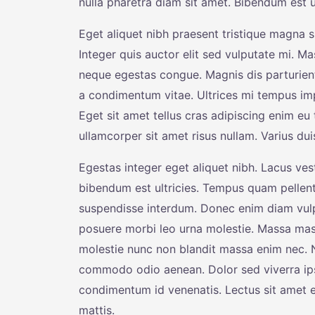
nulla pharetra diam sit amet. Bibendum est ult
Eget aliquet nibh praesent tristique magna si
Integer quis auctor elit sed vulputate mi.
neque egestas congue. Magnis dis parturien
a condimentum vitae. Ultrices mi tempus imp
Eget sit amet tellus cras adipiscing enim eu 
ullamcorper sit amet risus nullam. Varius d
Egestas integer eget aliquet nibh. Lacus ves
bibendum est ultricies. Tempus quam pellen
suspendisse interdum. Donec enim diam vulp
posuere morbi leo urna molestie. Massa mass
molestie nunc non blandit massa enim nec. N
commodo odio aenean. Dolor sed viverra ip
condimentum id venenatis. Lectus sit amet es
mattis.