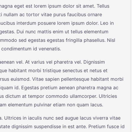
 magna eget est lorem ipsum dolor sit amet. Tellus
 nullam ac tortor vitae purus faucibus ornare
ucibus interdum posuere lorem ipsum dolor. Leo in
estas. Dui nunc mattis enim ut tellus elementum
ommodo sed egestas egestas fringilla phasellus. Nisl
sl condimentum id venenatis.
nean vel. At varius vel pharetra vel. Dignissim
sque habitant morbi tristique senectus et netus et
rsus euismod. Vitae sapien pellentesque habitant morbi
 aliquam id. Egestas pretium aenean pharetra magna ac
tus dictum at tempor commodo ullamcorper. Ultricies
 quam elementum pulvinar etiam non quam lacus.
 Ultrices in iaculis nunc sed augue lacus viverra vitae
tate dignissim suspendisse in est ante. Pretium fusce id