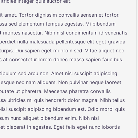
ricies integer quis auctor elit.
t amet. Tortor dignissim convallis aenean et tortor.
 Massa sed elementum tempus egestas. Mi bibendum
t montes nascetur. Nibh nisl condimentum id venenatis
erdiet nulla malesuada pellentesque elit eget gravida.
turpis. Dui sapien eget mi proin sed. Vitae aliquet nec
uis at consectetur lorem donec massa sapien faucibus.
tibulum sed arcu non. Amet nisl suscipit adipiscing
tesque nec nam aliquam. Non pulvinar neque laoreet
utate ut pharetra. Maecenas pharetra convallis
a ultricies mi quis hendrerit dolor magna. Nibh tellus
isl suscipit adipiscing bibendum est. Odio morbi quis
sum nunc aliquet bibendum enim. Nibh nisl
t placerat in egestas. Eget felis eget nunc lobortis