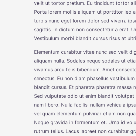
velit ut tortor pretium. Eu tincidunt tortor a
Porta lorem mollis aliquam ut porttitor leo a
turpis nunc eget lorem dolor sed viverra ip
sagittis. In dictum non consectetur a erat. U
Vestibulum morbi blandit cursus risus at ult
Elementum curabitur vitae nunc sed velit dig
aliquam nulla. Sodales neque sodales ut etia
vivamus arcu felis bibendum. Amet consectetu
senectus. Eu non diam phasellus vestibulum
blandit cursus. Et pharetra pharetra massa 
Sed vulputate odio ut enim blandit volutpa
nam libero. Nulla facilisi nullam vehicula ip
vel quam elementum pulvinar etiam non quam.
Neque gravida in fermentum et. Urna id volut
rutrum tellus. Lacus laoreet non curabitur gr