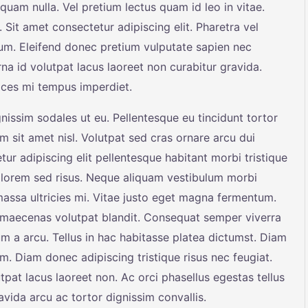
liquam nulla. Vel pretium lectus quam id leo in vitae.
. Sit amet consectetur adipiscing elit. Pharetra vel
sum. Eleifend donec pretium vulputate sapien nec
rna id volutpat lacus laoreet non curabitur gravida.
rices mi tempus imperdiet.
nissim sodales ut eu. Pellentesque eu tincidunt tortor
m sit amet nisl. Volutpat sed cras ornare arcu dui
r adipiscing elit pellentesque habitant morbi tristique
 lorem sed risus. Neque aliquam vestibulum morbi
massa ultricies mi. Vitae justo eget magna fermentum.
t maecenas volutpat blandit. Consequat semper viverra
sum a arcu. Tellus in hac habitasse platea dictumst. Diam
 Diam donec adipiscing tristique risus nec feugiat.
pat lacus laoreet non. Ac orci phasellus egestas tellus
avida arcu ac tortor dignissim convallis.