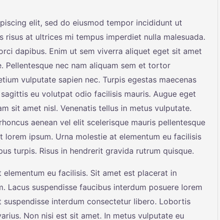
piscing elit, sed do eiusmod tempor incididunt ut
s risus at ultrices mi tempus imperdiet nulla malesuada.
rci dapibus. Enim ut sem viverra aliquet eget sit amet
ae. Pellentesque nec nam aliquam sem et tortor
retium vulputate sapien nec. Turpis egestas maecenas
sagittis eu volutpat odio facilisis mauris. Augue eget
am sit amet nisl. Venenatis tellus in metus vulputate.
rhoncus aenean vel elit scelerisque mauris pellentesque
t lorem ipsum. Urna molestie at elementum eu facilisis
us turpis. Risus in hendrerit gravida rutrum quisque.
 elementum eu facilisis. Sit amet est placerat in
m. Lacus suspendisse faucibus interdum posuere lorem
t suspendisse interdum consectetur libero. Lobortis
rius. Non nisi est sit amet. In metus vulputate eu