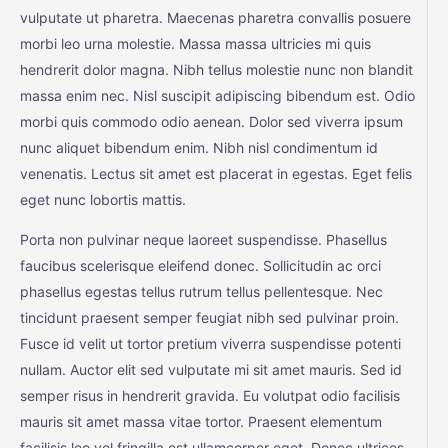
vulputate ut pharetra. Maecenas pharetra convallis posuere
morbi leo urna molestie. Massa massa ultricies mi quis
hendrerit dolor magna. Nibh tellus molestie nunc non blandit
massa enim nec. Nisl suscipit adipiscing bibendum est. Odio
morbi quis commodo odio aenean. Dolor sed viverra ipsum
nunc aliquet bibendum enim. Nibh nisl condimentum id
venenatis. Lectus sit amet est placerat in egestas. Eget felis
eget nunc lobortis mattis.
Porta non pulvinar neque laoreet suspendisse. Phasellus
faucibus scelerisque eleifend donec. Sollicitudin ac orci
phasellus egestas tellus rutrum tellus pellentesque. Nec
tincidunt praesent semper feugiat nibh sed pulvinar proin.
Fusce id velit ut tortor pretium viverra suspendisse potenti
nullam. Auctor elit sed vulputate mi sit amet mauris. Sed id
semper risus in hendrerit gravida. Eu volutpat odio facilisis
mauris sit amet massa vitae tortor. Praesent elementum
facilisis leo vel fringilla est ullamcorper eget. Donec ultrices