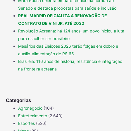
Mara Rocha celebra empate técnico na corrida ao
Senado e destaca propostas para saúde e inclusão
REAL MADRID OFICIALIZA A RENOVAÇÃO DE
CONTRATO DE VINI JR. ATÉ 2032
Revolução Acreana: há 124 anos, um povo iniciou a luta
para escolher ser brasileiro
Mesários das Eleições 2026 terão folgas em dobro e
auxílio-alimentação de R$ 65
Brasiléia: 116 anos de história, resistência e integração
na fronteira acreana
Categorias
Agronegócio
(104)
Entretenimento
(2.640)
Esportes
(520)
Moda
(29)