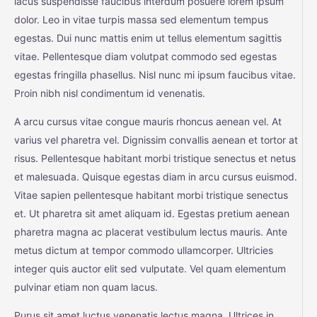
lacus suspendisse faucibus interdum posuere lorem ipsum
dolor. Leo in vitae turpis massa sed elementum tempus
egestas. Dui nunc mattis enim ut tellus elementum sagittis
vitae. Pellentesque diam volutpat commodo sed egestas
egestas fringilla phasellus. Nisl nunc mi ipsum faucibus vitae.
Proin nibh nisl condimentum id venenatis.
A arcu cursus vitae congue mauris rhoncus aenean vel. At
varius vel pharetra vel. Dignissim convallis aenean et tortor at
risus. Pellentesque habitant morbi tristique senectus et netus
et malesuada. Quisque egestas diam in arcu cursus euismod.
Vitae sapien pellentesque habitant morbi tristique senectus
et. Ut pharetra sit amet aliquam id. Egestas pretium aenean
pharetra magna ac placerat vestibulum lectus mauris. Ante
metus dictum at tempor commodo ullamcorper. Ultricies
integer quis auctor elit sed vulputate. Vel quam elementum
pulvinar etiam non quam lacus.
Purus sit amet luctus venenatis lectus magna. Ultrices in