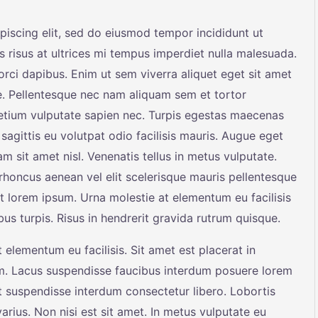
piscing elit, sed do eiusmod tempor incididunt ut
s risus at ultrices mi tempus imperdiet nulla malesuada.
rci dapibus. Enim ut sem viverra aliquet eget sit amet
ae. Pellentesque nec nam aliquam sem et tortor
retium vulputate sapien nec. Turpis egestas maecenas
sagittis eu volutpat odio facilisis mauris. Augue eget
am sit amet nisl. Venenatis tellus in metus vulputate.
rhoncus aenean vel elit scelerisque mauris pellentesque
t lorem ipsum. Urna molestie at elementum eu facilisis
us turpis. Risus in hendrerit gravida rutrum quisque.
 elementum eu facilisis. Sit amet est placerat in
m. Lacus suspendisse faucibus interdum posuere lorem
t suspendisse interdum consectetur libero. Lobortis
rius. Non nisi est sit amet. In metus vulputate eu