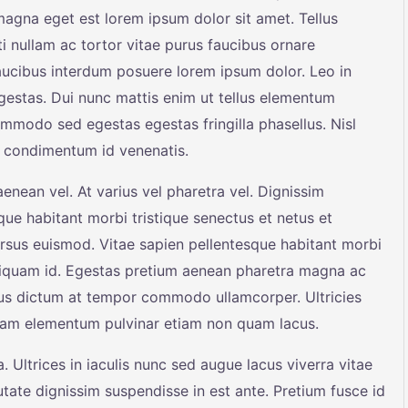
 magna eget est lorem ipsum dolor sit amet. Tellus
 nullam ac tortor vitae purus faucibus ornare
ucibus interdum posuere lorem ipsum dolor. Leo in
estas. Dui nunc mattis enim ut tellus elementum
ommodo sed egestas egestas fringilla phasellus. Nisl
sl condimentum id venenatis.
nean vel. At varius vel pharetra vel. Dignissim
sque habitant morbi tristique senectus et netus et
rsus euismod. Vitae sapien pellentesque habitant morbi
 aliquam id. Egestas pretium aenean pharetra magna ac
tus dictum at tempor commodo ullamcorper. Ultricies
 quam elementum pulvinar etiam non quam lacus.
 Ultrices in iaculis nunc sed augue lacus viverra vitae
tate dignissim suspendisse in est ante. Pretium fusce id