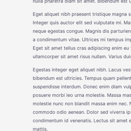
nulla pharetra diam sit amet. Bibendum est ult
Eget aliquet nibh praesent tristique magna si
Integer quis auctor elit sed vulputate mi.
neque egestas congue. Magnis dis parturien
a condimentum vitae. Ultrices mi tempus imp
Eget sit amet tellus cras adipiscing enim eu 
ullamcorper sit amet risus nullam. Varius d
Egestas integer eget aliquet nibh. Lacus ves
bibendum est ultricies. Tempus quam pellen
suspendisse interdum. Donec enim diam vulp
posuere morbi leo urna molestie. Massa mass
molestie nunc non blandit massa enim nec. N
commodo odio aenean. Dolor sed viverra ip
condimentum id venenatis. Lectus sit amet es
mattis.