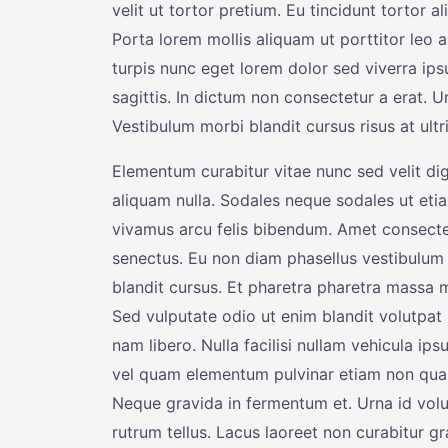
velit ut tortor pretium. Eu tincidunt tortor a
Porta lorem mollis aliquam ut porttitor leo a
turpis nunc eget lorem dolor sed viverra ip
sagittis. In dictum non consectetur a erat. U
Vestibulum morbi blandit cursus risus at ult
Elementum curabitur vitae nunc sed velit dig
aliquam nulla. Sodales neque sodales ut etia
vivamus arcu felis bibendum. Amet consectetu
senectus. Eu non diam phasellus vestibulum
blandit cursus. Et pharetra pharetra massa 
Sed vulputate odio ut enim blandit volutpa
nam libero. Nulla facilisi nullam vehicula ip
vel quam elementum pulvinar etiam non quam.
Neque gravida in fermentum et. Urna id volut
rutrum tellus. Lacus laoreet non curabitur gr