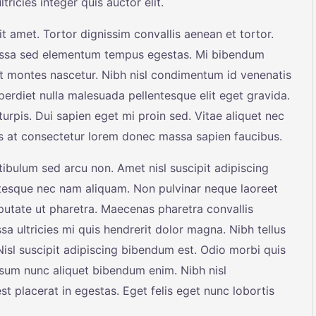
ricies integer quis auctor elit.
t amet. Tortor dignissim convallis aenean et tortor.
 Massa sed elementum tempus egestas. Mi bibendum
t montes nascetur. Nibh nisl condimentum id venenatis
erdiet nulla malesuada pellentesque elit eget gravida.
turpis. Dui sapien eget mi proin sed. Vitae aliquet nec
uis at consectetur lorem donec massa sapien faucibus.
tibulum sed arcu non. Amet nisl suscipit adipiscing
tesque nec nam aliquam. Non pulvinar neque laoreet
utate ut pharetra. Maecenas pharetra convallis
a ultricies mi quis hendrerit dolor magna. Nibh tellus
isl suscipit adipiscing bibendum est. Odio morbi quis
sum nunc aliquet bibendum enim. Nibh nisl
t placerat in egestas. Eget felis eget nunc lobortis