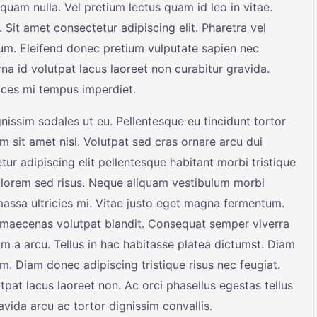
liquam nulla. Vel pretium lectus quam id leo in vitae.
. Sit amet consectetur adipiscing elit. Pharetra vel
sum. Eleifend donec pretium vulputate sapien nec
rna id volutpat lacus laoreet non curabitur gravida.
rices mi tempus imperdiet.
nissim sodales ut eu. Pellentesque eu tincidunt tortor
m sit amet nisl. Volutpat sed cras ornare arcu dui
r adipiscing elit pellentesque habitant morbi tristique
 lorem sed risus. Neque aliquam vestibulum morbi
massa ultricies mi. Vitae justo eget magna fermentum.
t maecenas volutpat blandit. Consequat semper viverra
sum a arcu. Tellus in hac habitasse platea dictumst. Diam
 Diam donec adipiscing tristique risus nec feugiat.
pat lacus laoreet non. Ac orci phasellus egestas tellus
avida arcu ac tortor dignissim convallis.