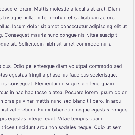
suere lorem. Mattis molestie a iaculis at erat. Diam
 tristique nulla. In fermentum et sollicitudin ac orci
llus. Ipsum dolor sit amet consectetur adipiscing elit ut
ng. Consequat mauris nunc congue nisi vitae suscipit
sque sit. Sollicitudin nibh sit amet commodo nulla
apibus. Odio pellentesque diam volutpat commodo sed
tas egestas fringilla phasellus faucibus scelerisque.
nunc consequat. Elementum nisi quis eleifend quam
cursus in hac habitasse platea. Posuere lorem ipsum dolor
bh cras pulvinar mattis nunc sed blandit libero. In arcu
nisl vel pretium. Eu mi bibendum neque egestas congue
rpis egestas integer eget. Vitae tempus quam
trices tincidunt arcu non sodales neque. Odio ut sem