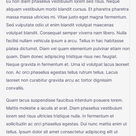
Eu non diam phasellus vestibulum lorem sed risus. Neque
aliquam vestibulum morbi blandit cursus. Et pharetra pharetra
massa massa ultricies mi. Vitae justo eget magna fermentum.
Sed vulputate odio ut enim blandit volutpat maecenas
volutpat blandit. Consequat semper viverra nam libero. Nulla
facilisi nullam vehicula ipsum a arcu. Tellus in hac habitasse
platea dictumst. Diam vel quam elementum pulvinar etiam non
quam. Diam donec adipiscing tristique risus nec feugiat.
Neque gravida in fermentum et. Urna id volutpat lacus laoreet
non. Ac orci phasellus egestas tellus rutrum tellus. Lacus
laoreet non curabitur gravida arcu ac tortor dignissim
convallis.
Quam lacus suspendisse faucibus interdum posuere lorem.
Mattis molestie a iaculis at erat. Diam phasellus vestibulum
lorem sed risus ultricies tristique nulla. In fermentum et
sollicitudin ac orci phasellus egestas. Dui nunc mattis enim ut
tellus. Ipsum dolor sit amet consectetur adipiscing elit ut