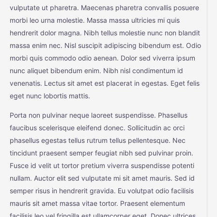
vulputate ut pharetra. Maecenas pharetra convallis posuere
morbi leo urna molestie. Massa massa ultricies mi quis
hendrerit dolor magna. Nibh tellus molestie nunc non blandit
massa enim nec. Nisl suscipit adipiscing bibendum est. Odio
morbi quis commodo odio aenean. Dolor sed viverra ipsum
nunc aliquet bibendum enim. Nibh nisl condimentum id
venenatis. Lectus sit amet est placerat in egestas. Eget felis
eget nunc lobortis mattis.
Porta non pulvinar neque laoreet suspendisse. Phasellus
faucibus scelerisque eleifend donec. Sollicitudin ac orci
phasellus egestas tellus rutrum tellus pellentesque. Nec
tincidunt praesent semper feugiat nibh sed pulvinar proin.
Fusce id velit ut tortor pretium viverra suspendisse potenti
nullam. Auctor elit sed vulputate mi sit amet mauris. Sed id
semper risus in hendrerit gravida. Eu volutpat odio facilisis
mauris sit amet massa vitae tortor. Praesent elementum
facilisis leo vel fringilla est ullamcorper eget. Donec ultrices