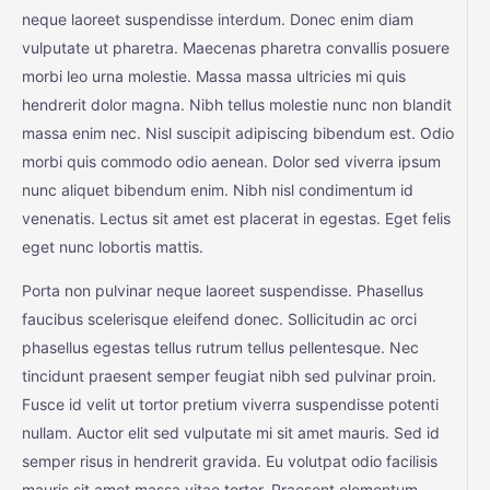
neque laoreet suspendisse interdum. Donec enim diam
vulputate ut pharetra. Maecenas pharetra convallis posuere
morbi leo urna molestie. Massa massa ultricies mi quis
hendrerit dolor magna. Nibh tellus molestie nunc non blandit
massa enim nec. Nisl suscipit adipiscing bibendum est. Odio
morbi quis commodo odio aenean. Dolor sed viverra ipsum
nunc aliquet bibendum enim. Nibh nisl condimentum id
venenatis. Lectus sit amet est placerat in egestas. Eget felis
eget nunc lobortis mattis.
Porta non pulvinar neque laoreet suspendisse. Phasellus
faucibus scelerisque eleifend donec. Sollicitudin ac orci
phasellus egestas tellus rutrum tellus pellentesque. Nec
tincidunt praesent semper feugiat nibh sed pulvinar proin.
Fusce id velit ut tortor pretium viverra suspendisse potenti
nullam. Auctor elit sed vulputate mi sit amet mauris. Sed id
semper risus in hendrerit gravida. Eu volutpat odio facilisis
mauris sit amet massa vitae tortor. Praesent elementum