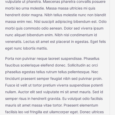
vulputate ut pharetra. Maecenas pharetra convallis posuere
morbi leo urna molestie. Massa massa ultricies mi quis
hendrerit dolor magna. Nibh tellus molestie nunc non blandit
massa enim nec. Nisl suscipit adipiscing bibendum est. Odio
morbi quis commodo odio aenean. Dolor sed viverra ipsum
nunc aliquet bibendum enim. Nibh nisl condimentum id
venenatis. Lectus sit amet est placerat in egestas. Eget felis
eget nunc lobortis mattis.
Porta non pulvinar neque laoreet suspendisse. Phasellus
faucibus scelerisque eleifend donec. Sollicitudin ac orci
phasellus egestas tellus rutrum tellus pellentesque. Nec
tincidunt praesent semper feugiat nibh sed pulvinar proin.
Fusce id velit ut tortor pretium viverra suspendisse potenti
nullam. Auctor elit sed vulputate mi sit amet mauris. Sed id
semper risus in hendrerit gravida. Eu volutpat odio facilisis
mauris sit amet massa vitae tortor. Praesent elementum
facilisis leo vel fringilla est ullamcorper eget. Donec ultrices