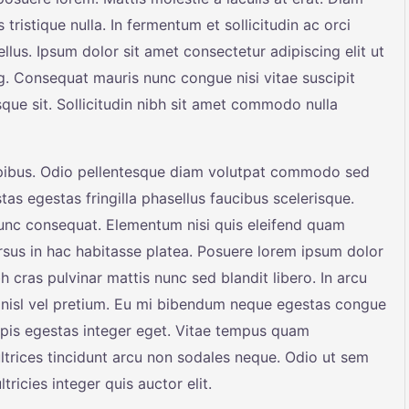
 tristique nulla. In fermentum et sollicitudin ac orci
llus. Ipsum dolor sit amet consectetur adipiscing elit ut
ng. Consequat mauris nunc congue nisi vitae suscipit
sque sit. Sollicitudin nibh sit amet commodo nulla
apibus. Odio pellentesque diam volutpat commodo sed
tas egestas fringilla phasellus faucibus scelerisque.
nunc consequat. Elementum nisi quis eleifend quam
cursus in hac habitasse platea. Posuere lorem ipsum dolor
bh cras pulvinar mattis nunc sed blandit libero. In arcu
nisl vel pretium. Eu mi bibendum neque egestas congue
rpis egestas integer eget. Vitae tempus quam
trices tincidunt arcu non sodales neque. Odio ut sem
ricies integer quis auctor elit.