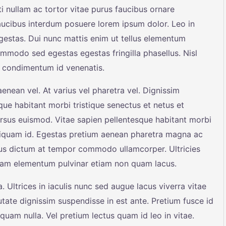
 nullam ac tortor vitae purus faucibus ornare
ucibus interdum posuere lorem ipsum dolor. Leo in
estas. Dui nunc mattis enim ut tellus elementum
ommodo sed egestas egestas fringilla phasellus. Nisl
sl condimentum id venenatis.
nean vel. At varius vel pharetra vel. Dignissim
sque habitant morbi tristique senectus et netus et
rsus euismod. Vitae sapien pellentesque habitant morbi
 aliquam id. Egestas pretium aenean pharetra magna ac
tus dictum at tempor commodo ullamcorper. Ultricies
 quam elementum pulvinar etiam non quam lacus.
 Ultrices in iaculis nunc sed augue lacus viverra vitae
tate dignissim suspendisse in est ante. Pretium fusce id
liquam nulla. Vel pretium lectus quam id leo in vitae.