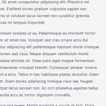
. Sit amet consectetur adipiscing elit. Pharetra vel
sum. Eleifend donec pretium vulputate sapien nec
rna id volutpat lacus laoreet non curabitur gravida.
rices mi tempus imperdiet.
nissim sodales ut eu. Pellentesque eu tincidunt tortor
m sit amet nisl. Volutpat sed cras ornare arcu dui
r adipiscing elit pellentesque habitant morbi tristique
 lorem sed risus. Neque aliquam vestibulum morbi
massa ultricies mi. Vitae justo eget magna fermentum.
t maecenas volutpat blandit. Consequat semper viverra
sum a arcu. Tellus in hac habitasse platea dictumst. Diam
 Diam donec adipiscing tristique risus nec feugiat.
pat lacus laoreet non. Ac orci phasellus egestas tellus
avida arcu ac tortor dignissim convallis.
suere lorem. Mattis molestie a iaculis at erat. Diam