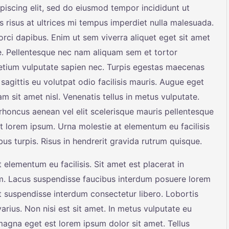
piscing elit, sed do eiusmod tempor incididunt ut
s risus at ultrices mi tempus imperdiet nulla malesuada.
rci dapibus. Enim ut sem viverra aliquet eget sit amet
ae. Pellentesque nec nam aliquam sem et tortor
retium vulputate sapien nec. Turpis egestas maecenas
sagittis eu volutpat odio facilisis mauris. Augue eget
am sit amet nisl. Venenatis tellus in metus vulputate.
rhoncus aenean vel elit scelerisque mauris pellentesque
t lorem ipsum. Urna molestie at elementum eu facilisis
us turpis. Risus in hendrerit gravida rutrum quisque.
 elementum eu facilisis. Sit amet est placerat in
m. Lacus suspendisse faucibus interdum posuere lorem
t suspendisse interdum consectetur libero. Lobortis
rius. Non nisi est sit amet. In metus vulputate eu
 magna eget est lorem ipsum dolor sit amet. Tellus