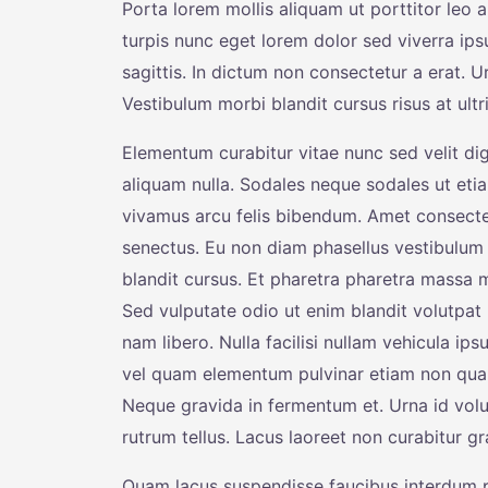
Porta lorem mollis aliquam ut porttitor leo a
turpis nunc eget lorem dolor sed viverra ip
sagittis. In dictum non consectetur a erat. U
Vestibulum morbi blandit cursus risus at ult
Elementum curabitur vitae nunc sed velit dig
aliquam nulla. Sodales neque sodales ut etia
vivamus arcu felis bibendum. Amet consectetu
senectus. Eu non diam phasellus vestibulum
blandit cursus. Et pharetra pharetra massa 
Sed vulputate odio ut enim blandit volutpa
nam libero. Nulla facilisi nullam vehicula ip
vel quam elementum pulvinar etiam non quam.
Neque gravida in fermentum et. Urna id volut
rutrum tellus. Lacus laoreet non curabitur gr
Quam lacus suspendisse faucibus interdum po