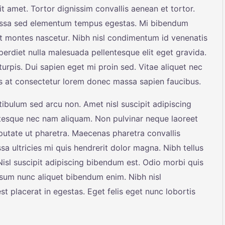
t amet. Tortor dignissim convallis aenean et tortor.
 Massa sed elementum tempus egestas. Mi bibendum
t montes nascetur. Nibh nisl condimentum id venenatis
erdiet nulla malesuada pellentesque elit eget gravida.
turpis. Dui sapien eget mi proin sed. Vitae aliquet nec
uis at consectetur lorem donec massa sapien faucibus.
tibulum sed arcu non. Amet nisl suscipit adipiscing
tesque nec nam aliquam. Non pulvinar neque laoreet
utate ut pharetra. Maecenas pharetra convallis
a ultricies mi quis hendrerit dolor magna. Nibh tellus
isl suscipit adipiscing bibendum est. Odio morbi quis
sum nunc aliquet bibendum enim. Nibh nisl
t placerat in egestas. Eget felis eget nunc lobortis