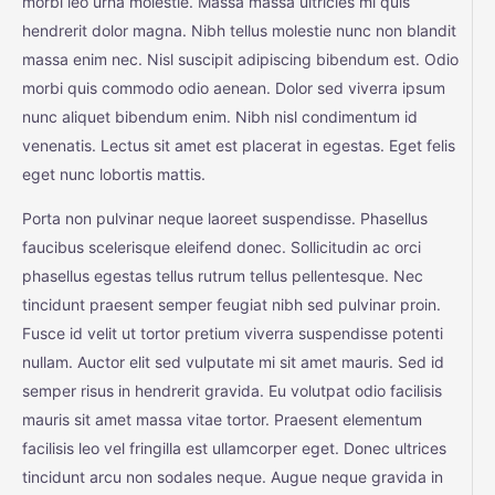
morbi leo urna molestie. Massa massa ultricies mi quis
hendrerit dolor magna. Nibh tellus molestie nunc non blandit
massa enim nec. Nisl suscipit adipiscing bibendum est. Odio
morbi quis commodo odio aenean. Dolor sed viverra ipsum
nunc aliquet bibendum enim. Nibh nisl condimentum id
venenatis. Lectus sit amet est placerat in egestas. Eget felis
eget nunc lobortis mattis.
Porta non pulvinar neque laoreet suspendisse. Phasellus
faucibus scelerisque eleifend donec. Sollicitudin ac orci
phasellus egestas tellus rutrum tellus pellentesque. Nec
tincidunt praesent semper feugiat nibh sed pulvinar proin.
Fusce id velit ut tortor pretium viverra suspendisse potenti
nullam. Auctor elit sed vulputate mi sit amet mauris. Sed id
semper risus in hendrerit gravida. Eu volutpat odio facilisis
mauris sit amet massa vitae tortor. Praesent elementum
facilisis leo vel fringilla est ullamcorper eget. Donec ultrices
tincidunt arcu non sodales neque. Augue neque gravida in