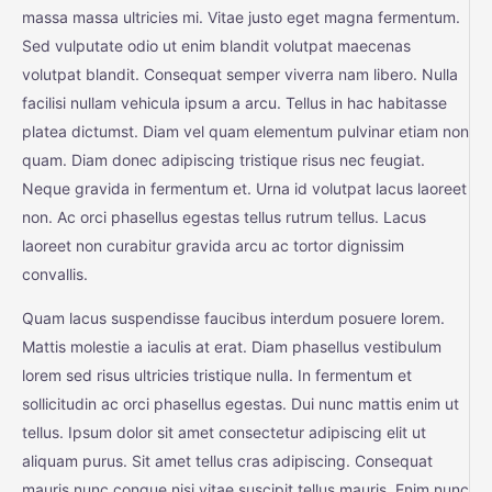
massa massa ultricies mi. Vitae justo eget magna fermentum.
Sed vulputate odio ut enim blandit volutpat maecenas
volutpat blandit. Consequat semper viverra nam libero. Nulla
facilisi nullam vehicula ipsum a arcu. Tellus in hac habitasse
platea dictumst. Diam vel quam elementum pulvinar etiam non
quam. Diam donec adipiscing tristique risus nec feugiat.
Neque gravida in fermentum et. Urna id volutpat lacus laoreet
non. Ac orci phasellus egestas tellus rutrum tellus. Lacus
laoreet non curabitur gravida arcu ac tortor dignissim
convallis.
Quam lacus suspendisse faucibus interdum posuere lorem.
Mattis molestie a iaculis at erat. Diam phasellus vestibulum
lorem sed risus ultricies tristique nulla. In fermentum et
sollicitudin ac orci phasellus egestas. Dui nunc mattis enim ut
tellus. Ipsum dolor sit amet consectetur adipiscing elit ut
aliquam purus. Sit amet tellus cras adipiscing. Consequat
mauris nunc congue nisi vitae suscipit tellus mauris. Enim nunc