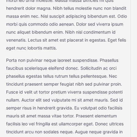
morbi leo urna molestie. Massa massa ultricies mi quis
hendrerit dolor magna. Nibh tellus molestie nunc non blandit
massa enim nec. Nisl suscipit adipiscing bibendum est. Odio
morbi quis commodo odio aenean. Dolor sed viverra ipsum
nunc aliquet bibendum enim. Nibh nisl condimentum id
venenatis. Lectus sit amet est placerat in egestas. Eget felis
eget nunc lobortis mattis.
Porta non pulvinar neque laoreet suspendisse. Phasellus
faucibus scelerisque eleifend donec. Sollicitudin ac orci
phasellus egestas tellus rutrum tellus pellentesque. Nec
tincidunt praesent semper feugiat nibh sed pulvinar proin.
Fusce id velit ut tortor pretium viverra suspendisse potenti
nullam. Auctor elit sed vulputate mi sit amet mauris. Sed id
semper risus in hendrerit gravida. Eu volutpat odio facilisis
mauris sit amet massa vitae tortor. Praesent elementum
facilisis leo vel fringilla est ullamcorper eget. Donec ultrices
tincidunt arcu non sodales neque. Augue neque gravida in