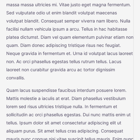
massa massa ultricies mi. Vitae justo eget magna fermentum.
Sed vulputate odio ut enim blandit volutpat maecenas
volutpat blandit. Consequat semper viverra nam libero. Nulla
facilisi nullam vehicula ipsum a arcu. Tellus in hac habitasse
platea dictumst. Diam vel quam elementum pulvinar etiam non
quam. Diam donec adipiscing tristique risus nec feugiat.
Neque gravida in fermentum et. Urna id volutpat lacus laoreet
non. Ac orci phasellus egestas tellus rutrum tellus. Lacus
laoreet non curabitur gravida arcu ac tortor dignissim
convallis.
Quam lacus suspendisse faucibus interdum posuere lorem.
Mattis molestie a iaculis at erat. Diam phasellus vestibulum
lorem sed risus ultricies tristique nulla. In fermentum et
sollicitudin ac orci phasellus egestas. Dui nunc mattis enim ut
tellus. Ipsum dolor sit amet consectetur adipiscing elit ut
aliquam purus. Sit amet tellus cras adipiscing. Consequat
mauris nunc congue nisi vitae suscipit tellus mauris. Enim nunc