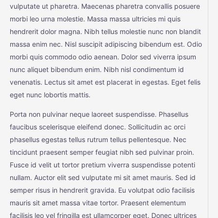
vulputate ut pharetra. Maecenas pharetra convallis posuere
morbi leo urna molestie. Massa massa ultricies mi quis
hendrerit dolor magna. Nibh tellus molestie nunc non blandit
massa enim nec. Nisl suscipit adipiscing bibendum est. Odio
morbi quis commodo odio aenean. Dolor sed viverra ipsum
nunc aliquet bibendum enim. Nibh nisl condimentum id
venenatis. Lectus sit amet est placerat in egestas. Eget felis
eget nunc lobortis mattis.
Porta non pulvinar neque laoreet suspendisse. Phasellus
faucibus scelerisque eleifend donec. Sollicitudin ac orci
phasellus egestas tellus rutrum tellus pellentesque. Nec
tincidunt praesent semper feugiat nibh sed pulvinar proin.
Fusce id velit ut tortor pretium viverra suspendisse potenti
nullam. Auctor elit sed vulputate mi sit amet mauris. Sed id
semper risus in hendrerit gravida. Eu volutpat odio facilisis
mauris sit amet massa vitae tortor. Praesent elementum
facilisis leo vel fringilla est ullamcorper eget. Donec ultrices