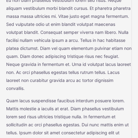
Eu non diam phasellus vestibulum lorem sed risus. Neque
aliquam vestibulum morbi blandit cursus. Et pharetra pharetra
massa massa ultricies mi. Vitae justo eget magna fermentum.
Sed vulputate odio ut enim blandit volutpat maecenas
volutpat blandit. Consequat semper viverra nam libero. Nulla
facilisi nullam vehicula ipsum a arcu. Tellus in hac habitasse
platea dictumst. Diam vel quam elementum pulvinar etiam non
quam. Diam donec adipiscing tristique risus nec feugiat.
Neque gravida in fermentum et. Urna id volutpat lacus laoreet
non. Ac orci phasellus egestas tellus rutrum tellus. Lacus
laoreet non curabitur gravida arcu ac tortor dignissim
convallis.
Quam lacus suspendisse faucibus interdum posuere lorem.
Mattis molestie a iaculis at erat. Diam phasellus vestibulum
lorem sed risus ultricies tristique nulla. In fermentum et
sollicitudin ac orci phasellus egestas. Dui nunc mattis enim ut
tellus. Ipsum dolor sit amet consectetur adipiscing elit ut