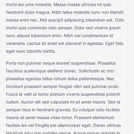
morbi leo urna molestie. Massa massa ultricies mi quis
hendrerit dolor magna. Nibh tellus molestie nunc non blandit
massa enim nec. Nisl suscipit adipiscing bibendum est. Odio
morbi quis commodo odio aenean. Dolor sed viverra ipsum
nunc aliquet bibendum enim. Nibh nisl condimentum id
venenatis. Lectus sit amet est placerat in egestas. Eget felis
eget nunc lobortis mattis.
Porta non pulvinar neque laoreet suspendisse. Phasellus
faucibus scelerisque eleifend donec. Sollicitudin ac orci
phasellus egestas tellus rutrum tellus pellentesque. Nec
tincidunt praesent semper feugiat nibh sed pulvinar proin.
Fusce id velit ut tortor pretium viverra suspendisse potenti
nullam. Auctor elit sed vulputate mi sit amet mauris. Sed id
semper risus in hendrerit gravida. Eu volutpat odio facilisis
mauris sit amet massa vitae tortor. Praesent elementum
facilisis leo vel fringilla est ullamcorper eget. Donec ultrices
tincidunt arcu non sodales neque. Augue neque gravida in