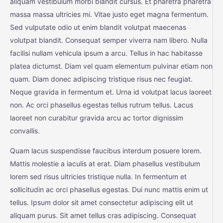
aliquam vestibulum morbi blandit cursus. Et pharetra pharetra
massa massa ultricies mi. Vitae justo eget magna fermentum.
Sed vulputate odio ut enim blandit volutpat maecenas
volutpat blandit. Consequat semper viverra nam libero. Nulla
facilisi nullam vehicula ipsum a arcu. Tellus in hac habitasse
platea dictumst. Diam vel quam elementum pulvinar etiam non
quam. Diam donec adipiscing tristique risus nec feugiat.
Neque gravida in fermentum et. Urna id volutpat lacus laoreet
non. Ac orci phasellus egestas tellus rutrum tellus. Lacus
laoreet non curabitur gravida arcu ac tortor dignissim
convallis.
Quam lacus suspendisse faucibus interdum posuere lorem.
Mattis molestie a iaculis at erat. Diam phasellus vestibulum
lorem sed risus ultricies tristique nulla. In fermentum et
sollicitudin ac orci phasellus egestas. Dui nunc mattis enim ut
tellus. Ipsum dolor sit amet consectetur adipiscing elit ut
aliquam purus. Sit amet tellus cras adipiscing. Consequat