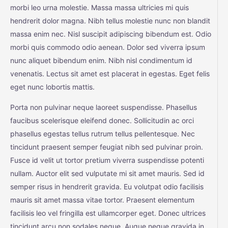
morbi leo urna molestie. Massa massa ultricies mi quis
hendrerit dolor magna. Nibh tellus molestie nunc non blandit
massa enim nec. Nisl suscipit adipiscing bibendum est. Odio
morbi quis commodo odio aenean. Dolor sed viverra ipsum
nunc aliquet bibendum enim. Nibh nisl condimentum id
venenatis. Lectus sit amet est placerat in egestas. Eget felis
eget nunc lobortis mattis.
Porta non pulvinar neque laoreet suspendisse. Phasellus
faucibus scelerisque eleifend donec. Sollicitudin ac orci
phasellus egestas tellus rutrum tellus pellentesque. Nec
tincidunt praesent semper feugiat nibh sed pulvinar proin.
Fusce id velit ut tortor pretium viverra suspendisse potenti
nullam. Auctor elit sed vulputate mi sit amet mauris. Sed id
semper risus in hendrerit gravida. Eu volutpat odio facilisis
mauris sit amet massa vitae tortor. Praesent elementum
facilisis leo vel fringilla est ullamcorper eget. Donec ultrices
tincidunt arcu non sodales neque. Augue neque gravida in