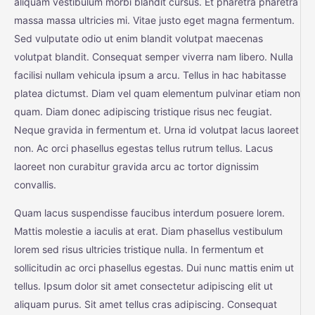
aliquam vestibulum morbi blandit cursus. Et pharetra pharetra
massa massa ultricies mi. Vitae justo eget magna fermentum.
Sed vulputate odio ut enim blandit volutpat maecenas
volutpat blandit. Consequat semper viverra nam libero. Nulla
facilisi nullam vehicula ipsum a arcu. Tellus in hac habitasse
platea dictumst. Diam vel quam elementum pulvinar etiam non
quam. Diam donec adipiscing tristique risus nec feugiat.
Neque gravida in fermentum et. Urna id volutpat lacus laoreet
non. Ac orci phasellus egestas tellus rutrum tellus. Lacus
laoreet non curabitur gravida arcu ac tortor dignissim
convallis.
Quam lacus suspendisse faucibus interdum posuere lorem.
Mattis molestie a iaculis at erat. Diam phasellus vestibulum
lorem sed risus ultricies tristique nulla. In fermentum et
sollicitudin ac orci phasellus egestas. Dui nunc mattis enim ut
tellus. Ipsum dolor sit amet consectetur adipiscing elit ut
aliquam purus. Sit amet tellus cras adipiscing. Consequat