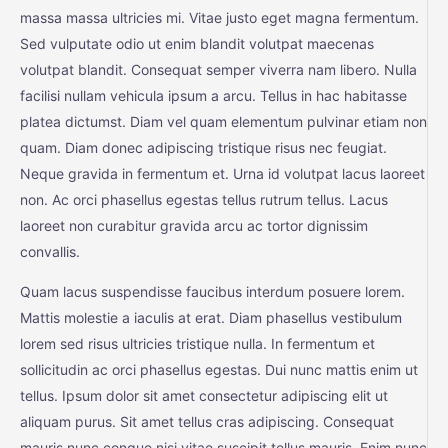
massa massa ultricies mi. Vitae justo eget magna fermentum.
Sed vulputate odio ut enim blandit volutpat maecenas
volutpat blandit. Consequat semper viverra nam libero. Nulla
facilisi nullam vehicula ipsum a arcu. Tellus in hac habitasse
platea dictumst. Diam vel quam elementum pulvinar etiam non
quam. Diam donec adipiscing tristique risus nec feugiat.
Neque gravida in fermentum et. Urna id volutpat lacus laoreet
non. Ac orci phasellus egestas tellus rutrum tellus. Lacus
laoreet non curabitur gravida arcu ac tortor dignissim
convallis.
Quam lacus suspendisse faucibus interdum posuere lorem.
Mattis molestie a iaculis at erat. Diam phasellus vestibulum
lorem sed risus ultricies tristique nulla. In fermentum et
sollicitudin ac orci phasellus egestas. Dui nunc mattis enim ut
tellus. Ipsum dolor sit amet consectetur adipiscing elit ut
aliquam purus. Sit amet tellus cras adipiscing. Consequat
mauris nunc congue nisi vitae suscipit tellus mauris. Enim nunc