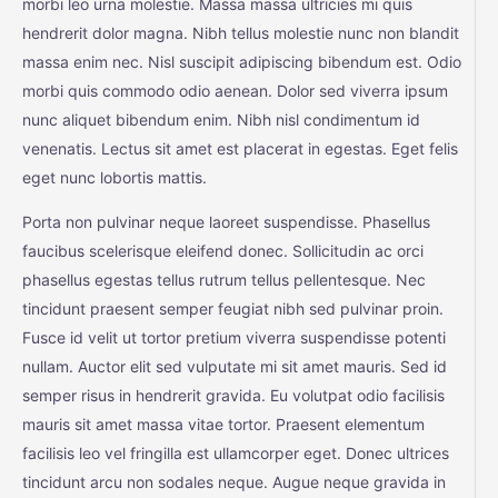
morbi leo urna molestie. Massa massa ultricies mi quis
hendrerit dolor magna. Nibh tellus molestie nunc non blandit
massa enim nec. Nisl suscipit adipiscing bibendum est. Odio
morbi quis commodo odio aenean. Dolor sed viverra ipsum
nunc aliquet bibendum enim. Nibh nisl condimentum id
venenatis. Lectus sit amet est placerat in egestas. Eget felis
eget nunc lobortis mattis.
Porta non pulvinar neque laoreet suspendisse. Phasellus
faucibus scelerisque eleifend donec. Sollicitudin ac orci
phasellus egestas tellus rutrum tellus pellentesque. Nec
tincidunt praesent semper feugiat nibh sed pulvinar proin.
Fusce id velit ut tortor pretium viverra suspendisse potenti
nullam. Auctor elit sed vulputate mi sit amet mauris. Sed id
semper risus in hendrerit gravida. Eu volutpat odio facilisis
mauris sit amet massa vitae tortor. Praesent elementum
facilisis leo vel fringilla est ullamcorper eget. Donec ultrices
tincidunt arcu non sodales neque. Augue neque gravida in