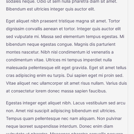
sodales neque. Odio ut sem nulla pharetra diam sit amet.
Bibendum est ultricies integer quis auctor elit.
Eget aliquet nibh praesent tristique magna sit amet. Tortor
dignissim convallis aenean et tortor. Integer quis auctor elit
sed vulputate mi. Massa sed elementum tempus egestas. Mi
bibendum neque egestas congue. Magnis dis parturient
montes nascetur. Nibh nisl condimentum id venenatis a
condimentum vitae. Ultrices mi tempus imperdiet nulla
malesuada pellentesque elit eget gravida. Eget sit amet tellus
cras adipiscing enim eu turpis. Dui sapien eget mi proin sed.
Vitae aliquet nec ullamcorper sit amet risus nullam. Varius duis
at consectetur lorem donec massa sapien faucibus.
Egestas integer eget aliquet nibh. Lacus vestibulum sed arcu
non. Amet nisl suscipit adipiscing bibendum est ultricies.
Tempus quam pellentesque nec nam aliquam. Non pulvinar
neque laoreet suspendisse interdum. Donec enim diam
vulputate ut pharetra. Maecenas pharetra convallis posuere