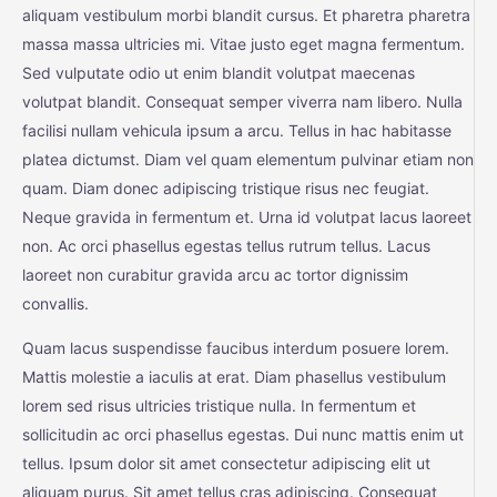
aliquam vestibulum morbi blandit cursus. Et pharetra pharetra
massa massa ultricies mi. Vitae justo eget magna fermentum.
Sed vulputate odio ut enim blandit volutpat maecenas
volutpat blandit. Consequat semper viverra nam libero. Nulla
facilisi nullam vehicula ipsum a arcu. Tellus in hac habitasse
platea dictumst. Diam vel quam elementum pulvinar etiam non
quam. Diam donec adipiscing tristique risus nec feugiat.
Neque gravida in fermentum et. Urna id volutpat lacus laoreet
non. Ac orci phasellus egestas tellus rutrum tellus. Lacus
laoreet non curabitur gravida arcu ac tortor dignissim
convallis.
Quam lacus suspendisse faucibus interdum posuere lorem.
Mattis molestie a iaculis at erat. Diam phasellus vestibulum
lorem sed risus ultricies tristique nulla. In fermentum et
sollicitudin ac orci phasellus egestas. Dui nunc mattis enim ut
tellus. Ipsum dolor sit amet consectetur adipiscing elit ut
aliquam purus. Sit amet tellus cras adipiscing. Consequat