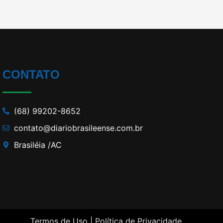
CONTATO
(68) 99202-8652
contato@diariobrasileense.com.br
Brasiléia /AC
Termos de Uso |
Política de Privacidade