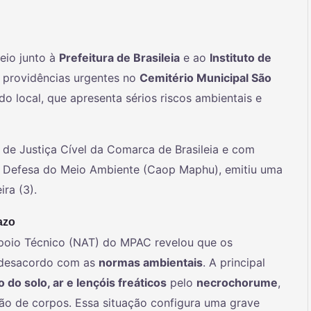
eio junto à
Prefeitura de Brasileia
e ao
Instituto de
 providências urgentes no
Cemitério Municipal São
 do local, que apresenta sérios riscos ambientais e
 de Justiça Cível da Comarca de Brasileia e com
e Defesa do Meio Ambiente (Caop Maphu), emitiu uma
ira (3).
azo
poio Técnico (NAT) do MPAC revelou que os
 desacordo com as
normas ambientais
. A principal
do solo, ar e lençóis freáticos
pelo
necrochorume
,
ão de corpos. Essa situação configura uma grave