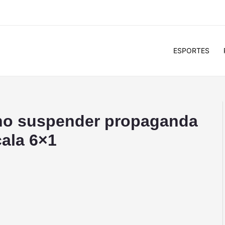
ESPORTES
no suspender propaganda
cala 6×1