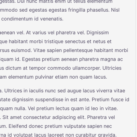
estas. Dui nunc mattis enim ut tellus elementum
ommodo sed egestas egestas fringilla phasellus. Nisl
sl condimentum id venenatis.
nean vel. At varius vel pharetra vel. Dignissim
sque habitant morbi tristique senectus et netus et
rsus euismod. Vitae sapien pellentesque habitant morbi
 aliquam id. Egestas pretium aenean pharetra magna ac
tus dictum at tempor commodo ullamcorper. Ultricies
 quam elementum pulvinar etiam non quam lacus.
 Ultrices in iaculis nunc sed augue lacus viverra vitae
tate dignissim suspendisse in est ante. Pretium fusce id
liquam nulla. Vel pretium lectus quam id leo in vitae.
. Sit amet consectetur adipiscing elit. Pharetra vel
sum. Eleifend donec pretium vulputate sapien nec
rna id volutpat lacus laoreet non curabitur gravida.