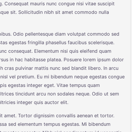
ng. Consequat mauris nunc congue nisi vitae suscipit
sque sit. Sollicitudin nibh sit amet commodo nulla
apibus. Odio pellentesque diam volutpat commodo sed
tas egestas fringilla phasellus faucibus scelerisque.
nunc consequat. Elementum nisi quis eleifend quam
cursus in hac habitasse platea. Posuere lorem ipsum dolor
bh cras pulvinar mattis nunc sed blandit libero. In arcu
nisl vel pretium. Eu mi bibendum neque egestas congue
rpis egestas integer eget. Vitae tempus quam
trices tincidunt arcu non sodales neque. Odio ut sem
ricies integer quis auctor elit.
t amet. Tortor dignissim convallis aenean et tortor.
 Massa sed elementum tempus egestas. Mi bibendum