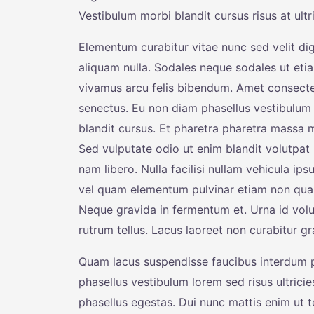
Vestibulum morbi blandit cursus risus at ult
Elementum curabitur vitae nunc sed velit dig
aliquam nulla. Sodales neque sodales ut etia
vivamus arcu felis bibendum. Amet consectetu
senectus. Eu non diam phasellus vestibulum
blandit cursus. Et pharetra pharetra massa 
Sed vulputate odio ut enim blandit volutpa
nam libero. Nulla facilisi nullam vehicula ip
vel quam elementum pulvinar etiam non quam.
Neque gravida in fermentum et. Urna id volut
rutrum tellus. Lacus laoreet non curabitur gr
Quam lacus suspendisse faucibus interdum po
phasellus vestibulum lorem sed risus ultricies
phasellus egestas. Dui nunc mattis enim ut te