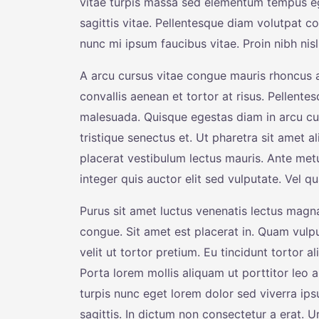
vitae turpis massa sed elementum tempus eg
sagittis vitae. Pellentesque diam volutpat c
nunc mi ipsum faucibus vitae. Proin nibh ni
A arcu cursus vitae congue mauris rhoncus ae
convallis aenean et tortor at risus. Pellente
malesuada. Quisque egestas diam in arcu cu
tristique senectus et. Ut pharetra sit amet
placerat vestibulum lectus mauris. Ante me
integer quis auctor elit sed vulputate. Vel
Purus sit amet luctus venenatis lectus magna.
congue. Sit amet est placerat in. Quam vulpu
velit ut tortor pretium. Eu tincidunt tortor a
Porta lorem mollis aliquam ut porttitor leo a
turpis nunc eget lorem dolor sed viverra ip
sagittis. In dictum non consectetur a erat. U