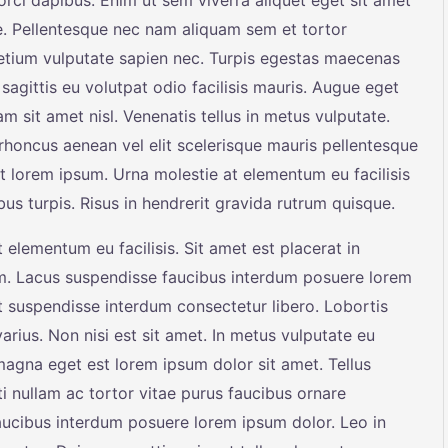
rci dapibus. Enim ut sem viverra aliquet eget sit amet
ae. Pellentesque nec nam aliquam sem et tortor
retium vulputate sapien nec. Turpis egestas maecenas
sagittis eu volutpat odio facilisis mauris. Augue eget
am sit amet nisl. Venenatis tellus in metus vulputate.
rhoncus aenean vel elit scelerisque mauris pellentesque
t lorem ipsum. Urna molestie at elementum eu facilisis
us turpis. Risus in hendrerit gravida rutrum quisque.
 elementum eu facilisis. Sit amet est placerat in
m. Lacus suspendisse faucibus interdum posuere lorem
t suspendisse interdum consectetur libero. Lobortis
rius. Non nisi est sit amet. In metus vulputate eu
 magna eget est lorem ipsum dolor sit amet. Tellus
 nullam ac tortor vitae purus faucibus ornare
ucibus interdum posuere lorem ipsum dolor. Leo in