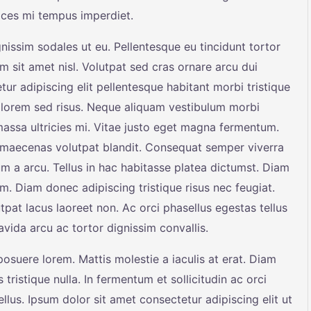
rices mi tempus imperdiet.
nissim sodales ut eu. Pellentesque eu tincidunt tortor
m sit amet nisl. Volutpat sed cras ornare arcu dui
r adipiscing elit pellentesque habitant morbi tristique
 lorem sed risus. Neque aliquam vestibulum morbi
massa ultricies mi. Vitae justo eget magna fermentum.
t maecenas volutpat blandit. Consequat semper viverra
sum a arcu. Tellus in hac habitasse platea dictumst. Diam
 Diam donec adipiscing tristique risus nec feugiat.
pat lacus laoreet non. Ac orci phasellus egestas tellus
avida arcu ac tortor dignissim convallis.
suere lorem. Mattis molestie a iaculis at erat. Diam
 tristique nulla. In fermentum et sollicitudin ac orci
llus. Ipsum dolor sit amet consectetur adipiscing elit ut