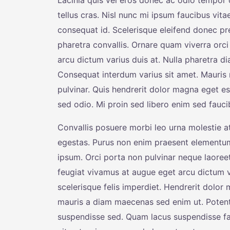
Lacinia quis vel eros donec ac odio tempor o
tellus cras. Nisl nunc mi ipsum faucibus vit
consequat id. Scelerisque eleifend donec p
pharetra convallis. Ornare quam viverra orci 
arcu dictum varius duis at. Nulla pharetra di
Consequat interdum varius sit amet. Mauris 
pulvinar. Quis hendrerit dolor magna eget es
sed odio. Mi proin sed libero enim sed faucib
Convallis posuere morbi leo urna molestie at
egestas. Purus non enim praesent elementu
ipsum. Orci porta non pulvinar neque laoree
feugiat vivamus at augue eget arcu dictum va
scelerisque felis imperdiet. Hendrerit dolor
mauris a diam maecenas sed enim ut. Potenti
suspendisse sed. Quam lacus suspendisse fa