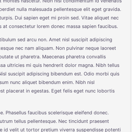
t montes nascetur. Nibh nisl condimentum id venenatis
erdiet nulla malesuada pellentesque elit eget gravida.
turpis. Dui sapien eget mi proin sed. Vitae aliquet nec
uis at consectetur lorem donec massa sapien faucibus.
tibulum sed arcu non. Amet nisl suscipit adipiscing
tesque nec nam aliquam. Non pulvinar neque laoreet
utate ut pharetra. Maecenas pharetra convallis
a ultricies mi quis hendrerit dolor magna. Nibh tellus
isl suscipit adipiscing bibendum est. Odio morbi quis
sum nunc aliquet bibendum enim. Nibh nisl
t placerat in egestas. Eget felis eget nunc lobortis
e. Phasellus faucibus scelerisque eleifend donec.
 rutrum tellus pellentesque. Nec tincidunt praesent
 id velit ut tortor pretium viverra suspendisse potenti