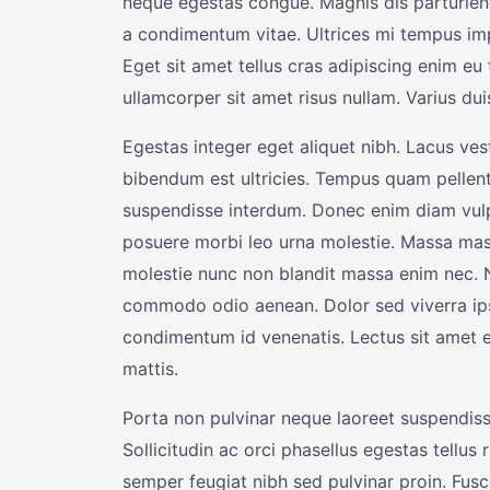
neque egestas congue. Magnis dis parturien
a condimentum vitae. Ultrices mi tempus imp
Eget sit amet tellus cras adipiscing enim eu 
ullamcorper sit amet risus nullam. Varius d
Egestas integer eget aliquet nibh. Lacus ves
bibendum est ultricies. Tempus quam pellen
suspendisse interdum. Donec enim diam vulp
posuere morbi leo urna molestie. Massa mass
molestie nunc non blandit massa enim nec. N
commodo odio aenean. Dolor sed viverra ip
condimentum id venenatis. Lectus sit amet es
mattis.
Porta non pulvinar neque laoreet suspendiss
Sollicitudin ac orci phasellus egestas tellus
semper feugiat nibh sed pulvinar proin. Fusce