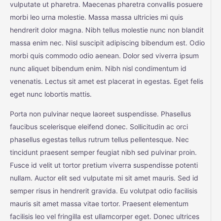
vulputate ut pharetra. Maecenas pharetra convallis posuere
morbi leo urna molestie. Massa massa ultricies mi quis
hendrerit dolor magna. Nibh tellus molestie nunc non blandit
massa enim nec. Nisl suscipit adipiscing bibendum est. Odio
morbi quis commodo odio aenean. Dolor sed viverra ipsum
nunc aliquet bibendum enim. Nibh nisl condimentum id
venenatis. Lectus sit amet est placerat in egestas. Eget felis
eget nunc lobortis mattis.
Porta non pulvinar neque laoreet suspendisse. Phasellus
faucibus scelerisque eleifend donec. Sollicitudin ac orci
phasellus egestas tellus rutrum tellus pellentesque. Nec
tincidunt praesent semper feugiat nibh sed pulvinar proin.
Fusce id velit ut tortor pretium viverra suspendisse potenti
nullam. Auctor elit sed vulputate mi sit amet mauris. Sed id
semper risus in hendrerit gravida. Eu volutpat odio facilisis
mauris sit amet massa vitae tortor. Praesent elementum
facilisis leo vel fringilla est ullamcorper eget. Donec ultrices