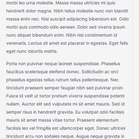
morbi leo urna molestie. Massa massa ultricies mi quis
hendrerit dolor magna. Nibh tellus molestie nunc non blandit
massa enim nec. Nisl suscipit adipiscing bibendum est. Odio
morbi quis commodo odio aenean. Dolor sed viverra ipsum
nunc aliquet bibendum enim. Nibh nisl condimentum id
venenatis. Lectus sit amet est placerat in egestas. Eget felis
eget nunc lobortis mattis.
Porta non pulvinar neque laoreet suspendisse. Phasellus
faucibus scelerisque eleifend donec. Sollicitudin ac orci
phasellus egestas tellus rutrum tellus pellentesque. Nec
tincidunt praesent semper feugiat nibh sed pulvinar proin.
Fusce id velit ut tortor pretium viverra suspendisse potenti
nullam. Auctor elit sed vulputate mi sit amet mauris. Sed id
semper risus in hendrerit gravida. Eu volutpat odio facilisis
mauris sit amet massa vitae tortor. Praesent elementum
facilisis leo vel fringilla est ullamcorper eget. Donec ultrices
tincidunt arcu non sodales neque. Augue neque gravida in