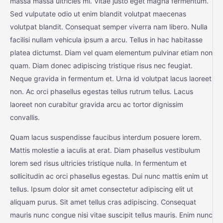
massa massa ultricies mi. Vitae justo eget magna fermentum.
Sed vulputate odio ut enim blandit volutpat maecenas
volutpat blandit. Consequat semper viverra nam libero. Nulla
facilisi nullam vehicula ipsum a arcu. Tellus in hac habitasse
platea dictumst. Diam vel quam elementum pulvinar etiam non
quam. Diam donec adipiscing tristique risus nec feugiat.
Neque gravida in fermentum et. Urna id volutpat lacus laoreet
non. Ac orci phasellus egestas tellus rutrum tellus. Lacus
laoreet non curabitur gravida arcu ac tortor dignissim
convallis.
Quam lacus suspendisse faucibus interdum posuere lorem.
Mattis molestie a iaculis at erat. Diam phasellus vestibulum
lorem sed risus ultricies tristique nulla. In fermentum et
sollicitudin ac orci phasellus egestas. Dui nunc mattis enim ut
tellus. Ipsum dolor sit amet consectetur adipiscing elit ut
aliquam purus. Sit amet tellus cras adipiscing. Consequat
mauris nunc congue nisi vitae suscipit tellus mauris. Enim nunc