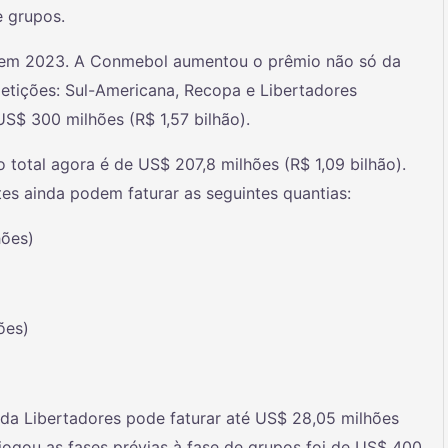
e grupos.
de em 2023. A Conmebol aumentou o prêmio não só da
tições: Sul-Americana, Recopa e Libertadores
 US$ 300 milhões (R$ 1,57 bilhão).
total agora é de US$ 207,8 milhões (R$ 1,09 bilhão).
tes ainda podem faturar as seguintes quantias:
hões)
ões)
)
a Libertadores pode faturar até US$ 28,05 milhões
jogou as fases prévias à fase de grupos foi de US$ 400