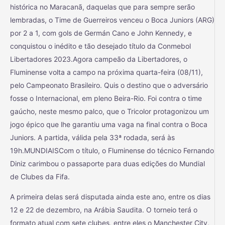
histórica no Maracanã, daquelas que para sempre serão
lembradas, o Time de Guerreiros venceu o Boca Juniors (ARG)
por 2 a 1, com gols de Germán Cano e John Kennedy, e
conquistou o inédito e tão desejado título da Conmebol
Libertadores 2023.Agora campeão da Libertadores, o
Fluminense volta a campo na próxima quarta-feira (08/11),
pelo Campeonato Brasileiro. Quis o destino que o adversário
fosse o Internacional, em pleno Beira-Rio. Foi contra o time
gaúcho, neste mesmo palco, que o Tricolor protagonizou um
jogo épico que lhe garantiu uma vaga na final contra o Boca
Juniors. A partida, válida pela 33ª rodada, será às
19h.MUNDIAISCom o título, o Fluminense do técnico Fernando
Diniz carimbou o passaporte para duas edições do Mundial
de Clubes da Fifa.
A primeira delas será disputada ainda este ano, entre os dias
12 e 22 de dezembro, na Arábia Saudita. O torneio terá o
formato atual com sete clubes, entre eles o Manchester City,