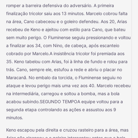
romper a barreira defensiva do adversário. A primeira
finalização tricolor saiu aos 13 minutos. Marcelo cobrou falta
na área, Cano cabeceou e o goleiro defendeu. Aos 20, Arias
recebeu de Keno e ajeitou com estilo para Cano, que bateu
sem muito perigo. O Fluminense seguiu pressionando e voltou
a finalizar aos 34, com Nino, de cabeça, após escanteio
cobrado por Marcelo.A insistência tricolor foi premiada aos
35. Keno tabelou com Arias, foi à linha de fundo e rolou para
trás. Cano, sempre ele, estufou a rede e abriu o placar no
Maracanã. No embalo da torcida, o Fluminense seguiu no
ataque e levou perigo mais uma vez aos 40. Marcelo recebeu
na intermediária, carregou e soltou a bomba, mas a bola
acabou subindo.SEGUNDO TEMPOA equipe voltou para a
segunda etapa controlando as ações e assustou aos 9
minutos.
Keno escapou pela direita e cruzou rasteiro para a área, mas
Arias não alcançou e o goleiro interceptou antes que a bola