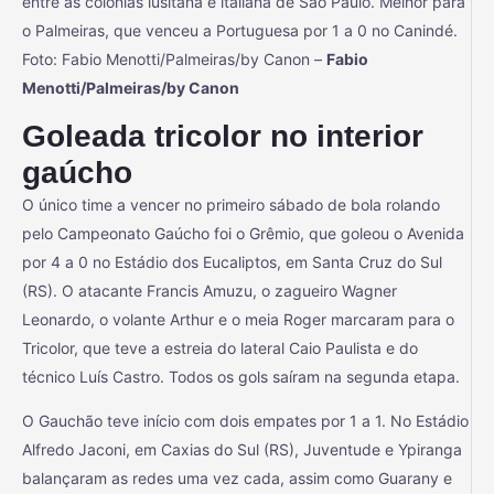
entre as colônias lusitana e italiana de São Paulo. Melhor para
o Palmeiras, que venceu a Portuguesa por 1 a 0 no Canindé.
Foto: Fabio Menotti/Palmeiras/by Canon –
Fabio
Menotti/Palmeiras/by Canon
Goleada tricolor no interior
gaúcho
O único time a vencer no primeiro sábado de bola rolando
pelo Campeonato Gaúcho foi o Grêmio, que goleou o Avenida
por 4 a 0 no Estádio dos Eucaliptos, em Santa Cruz do Sul
(RS). O atacante Francis Amuzu, o zagueiro Wagner
Leonardo, o volante Arthur e o meia Roger marcaram para o
Tricolor, que teve a estreia do lateral Caio Paulista e do
técnico Luís Castro. Todos os gols saíram na segunda etapa.
O Gauchão teve início com dois empates por 1 a 1. No Estádio
Alfredo Jaconi, em Caxias do Sul (RS), Juventude e Ypiranga
balançaram as redes uma vez cada, assim como Guarany e